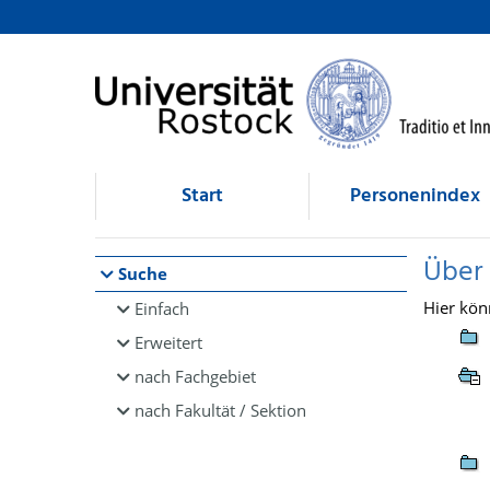
Browsen
direkt zum Inhalt
Start
Personenindex
Über
Suche
Hier kön
Einfach
Erweitert
nach Fachgebiet
nach Fakultät / Sektion