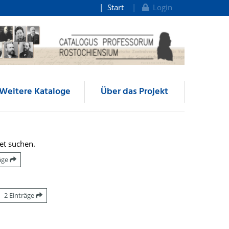
Start
Login
Weitere Kataloge
Über das Projekt
et suchen.
räge
2 Einträge