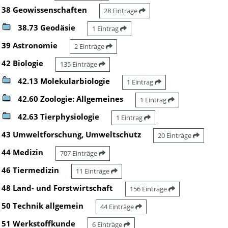
38 Geowissenschaften
28 Einträge
38.73 Geodäsie
1 Eintrag
39 Astronomie
2 Einträge
42 Biologie
135 Einträge
42.13 Molekularbiologie
1 Eintrag
42.60 Zoologie: Allgemeines
1 Eintrag
42.63 Tierphysiologie
1 Eintrag
43 Umweltforschung, Umweltschutz
20 Einträge
44 Medizin
707 Einträge
46 Tiermedizin
11 Einträge
48 Land- und Forstwirtschaft
156 Einträge
50 Technik allgemein
44 Einträge
51 Werkstoffkunde
6 Einträge