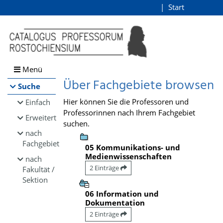
Browsen
Start
Login
direkt zum Inhalt
Menü
Über Fachgebiete browsen
Suche
Hier können Sie die Professoren und
Einfach
Professorinnen nach Ihrem Fachgebiet
Erweitert
suchen.
nach
Fachgebiet
05 Kommunikations- und
Medienwissenschaften
nach
2 Einträge
Fakultät /
Sektion
06 Information und
Dokumentation
2 Einträge