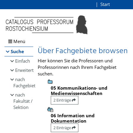
Browsen
Start
Login
direkt zum Inhalt
Menü
Über Fachgebiete browsen
Suche
Hier können Sie die Professoren und
Einfach
Professorinnen nach Ihrem Fachgebiet
Erweitert
suchen.
nach
Fachgebiet
05 Kommunikations- und
Medienwissenschaften
nach
2 Einträge
Fakultät /
Sektion
06 Information und
Dokumentation
2 Einträge