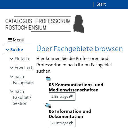
Browsen
Start
Login
direkt zum Inhalt
Menü
Über Fachgebiete browsen
Suche
Hier können Sie die Professoren und
Einfach
Professorinnen nach Ihrem Fachgebiet
Erweitert
suchen.
nach
Fachgebiet
05 Kommunikations- und
Medienwissenschaften
nach
2 Einträge
Fakultät /
Sektion
06 Information und
Dokumentation
2 Einträge