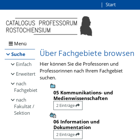
Browsen
Start
Login
direkt zum Inhalt
Menü
Über Fachgebiete browsen
Suche
Hier können Sie die Professoren und
Einfach
Professorinnen nach Ihrem Fachgebiet
Erweitert
suchen.
nach
Fachgebiet
05 Kommunikations- und
Medienwissenschaften
nach
2 Einträge
Fakultät /
Sektion
06 Information und
Dokumentation
2 Einträge