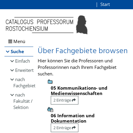
Browsen
Start
Login
direkt zum Inhalt
Menü
Über Fachgebiete browsen
Suche
Hier können Sie die Professoren und
Einfach
Professorinnen nach Ihrem Fachgebiet
Erweitert
suchen.
nach
Fachgebiet
05 Kommunikations- und
Medienwissenschaften
nach
2 Einträge
Fakultät /
Sektion
06 Information und
Dokumentation
2 Einträge