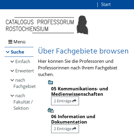
Browsen
Start
Login
direkt zum Inhalt
Menü
Über Fachgebiete browsen
Suche
Hier können Sie die Professoren und
Einfach
Professorinnen nach Ihrem Fachgebiet
Erweitert
suchen.
nach
Fachgebiet
05 Kommunikations- und
Medienwissenschaften
nach
2 Einträge
Fakultät /
Sektion
06 Information und
Dokumentation
2 Einträge