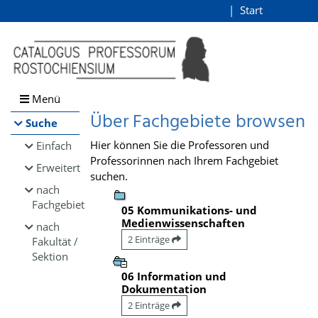
Browsen
Start
Login
direkt zum Inhalt
Menü
Über Fachgebiete browsen
Suche
Hier können Sie die Professoren und
Einfach
Professorinnen nach Ihrem Fachgebiet
Erweitert
suchen.
nach
Fachgebiet
05 Kommunikations- und
Medienwissenschaften
nach
2 Einträge
Fakultät /
Sektion
06 Information und
Dokumentation
2 Einträge