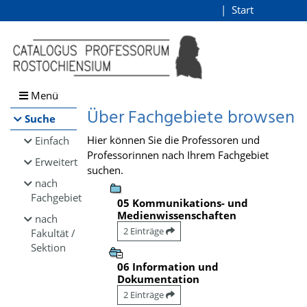
Browsen
Start
Login
direkt zum Inhalt
Menü
Über Fachgebiete browsen
Suche
Hier können Sie die Professoren und
Einfach
Professorinnen nach Ihrem Fachgebiet
Erweitert
suchen.
nach
Fachgebiet
05 Kommunikations- und
Medienwissenschaften
nach
2 Einträge
Fakultät /
Sektion
06 Information und
Dokumentation
2 Einträge