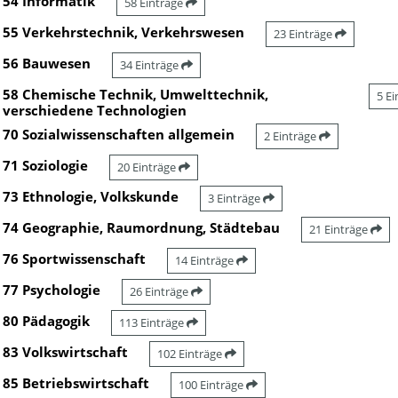
54 Informatik
58 Einträge
55 Verkehrstechnik, Verkehrswesen
23 Einträge
56 Bauwesen
34 Einträge
58 Chemische Technik, Umwelttechnik,
5 E
verschiedene Technologien
70 Sozialwissenschaften allgemein
2 Einträge
71 Soziologie
20 Einträge
73 Ethnologie, Volkskunde
3 Einträge
74 Geographie, Raumordnung, Städtebau
21 Einträge
76 Sportwissenschaft
14 Einträge
77 Psychologie
26 Einträge
80 Pädagogik
113 Einträge
83 Volkswirtschaft
102 Einträge
85 Betriebswirtschaft
100 Einträge