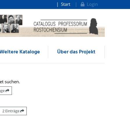
Start
Login
Weitere Kataloge
Über das Projekt
et suchen.
räge
2 Einträge