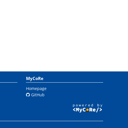
MyCoRe
Homepage
GitHub