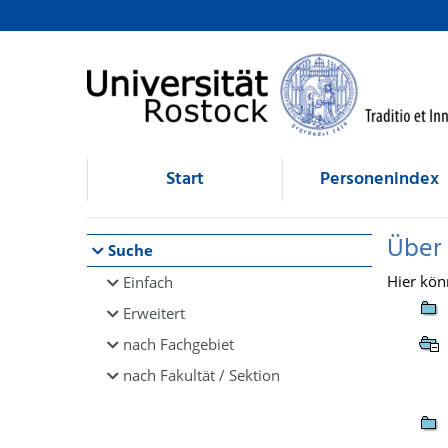
Browsen
direkt zum Inhalt
Start
Personenindex
Über
Suche
Hier kön
Einfach
Erweitert
nach Fachgebiet
nach Fakultät / Sektion