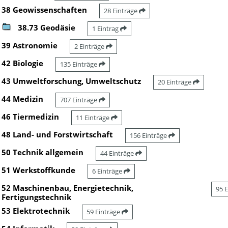
38 Geowissenschaften
28 Einträge
38.73 Geodäsie
1 Eintrag
39 Astronomie
2 Einträge
42 Biologie
135 Einträge
43 Umweltforschung, Umweltschutz
20 Einträge
44 Medizin
707 Einträge
46 Tiermedizin
11 Einträge
48 Land- und Forstwirtschaft
156 Einträge
50 Technik allgemein
44 Einträge
51 Werkstoffkunde
6 Einträge
52 Maschinenbau, Energietechnik,
95 
Fertigungstechnik
53 Elektrotechnik
59 Einträge