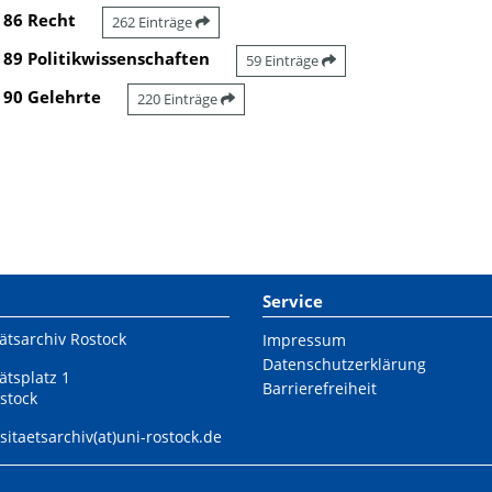
86 Recht
262 Einträge
89 Politikwissenschaften
59 Einträge
90 Gelehrte
220 Einträge
Service
ätsarchiv Rostock
Impressum
Datenschutzerklärung
ätsplatz 1
Barrierefreiheit
stock
sitaetsarchiv(at)uni-rostock.de