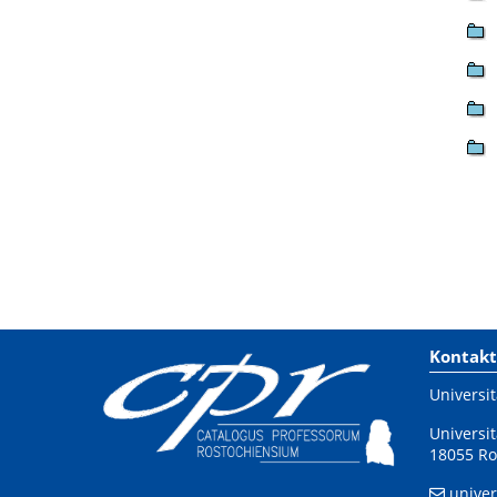
Kontakt
Universit
Universit
18055 Ro
univer