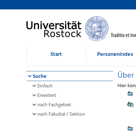
Browsen
direkt zum Inhalt
Start
Personenindex
Über
Suche
Hier kön
Einfach
Erweitert
nach Fachgebiet
nach Fakultät / Sektion