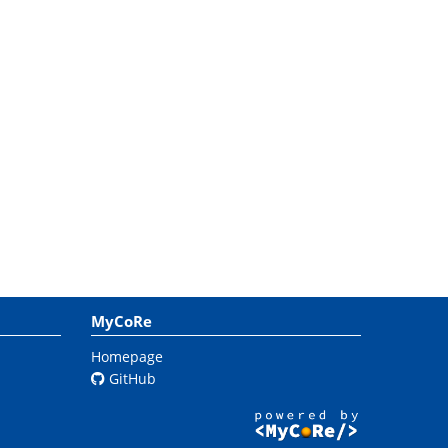
MyCoRe
Homepage
GitHub