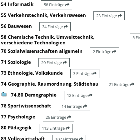
54 Informatik
58 Einträge
55 Verkehrstechnik, Verkehrswesen
23 Einträge
56 Bauwesen
34 Einträge
58 Chemische Technik, Umwelttechnik,
5 E
verschiedene Technologien
70 Sozialwissenschaften allgemein
2 Einträge
71 Soziologie
20 Einträge
73 Ethnologie, Volkskunde
3 Einträge
74 Geographie, Raumordnung, Städtebau
21 Einträge
74.80 Demographie
12 Einträge
76 Sportwissenschaft
14 Einträge
77 Psychologie
26 Einträge
80 Pädagogik
113 Einträge
83 Volkswirtschaft
102 Einträge