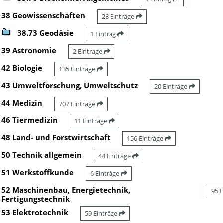
38 Geowissenschaften
28 Einträge
38.73 Geodäsie
1 Eintrag
39 Astronomie
2 Einträge
42 Biologie
135 Einträge
43 Umweltforschung, Umweltschutz
20 Einträge
44 Medizin
707 Einträge
46 Tiermedizin
11 Einträge
48 Land- und Forstwirtschaft
156 Einträge
50 Technik allgemein
44 Einträge
51 Werkstoffkunde
6 Einträge
52 Maschinenbau, Energietechnik,
95 
Fertigungstechnik
53 Elektrotechnik
59 Einträge