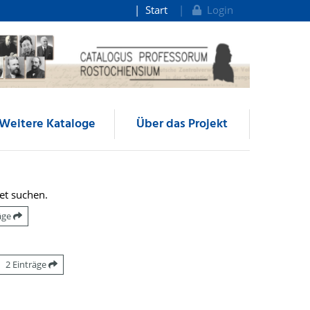
Start
Login
Weitere Kataloge
Über das Projekt
et suchen.
räge
2 Einträge