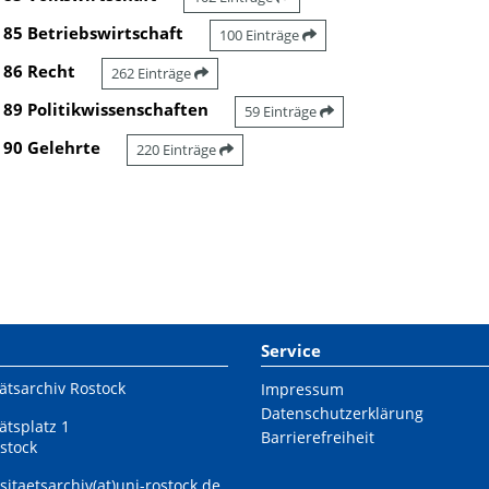
85 Betriebswirtschaft
100 Einträge
86 Recht
262 Einträge
89 Politikwissenschaften
59 Einträge
90 Gelehrte
220 Einträge
Service
ätsarchiv Rostock
Impressum
Datenschutzerklärung
ätsplatz 1
Barrierefreiheit
stock
sitaetsarchiv(at)uni-rostock.de