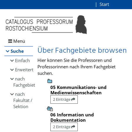
Browsen
Start
Login
direkt zum Inhalt
Menü
Über Fachgebiete browsen
Suche
Hier können Sie die Professoren und
Einfach
Professorinnen nach Ihrem Fachgebiet
Erweitert
suchen.
nach
Fachgebiet
05 Kommunikations- und
Medienwissenschaften
nach
2 Einträge
Fakultät /
Sektion
06 Information und
Dokumentation
2 Einträge