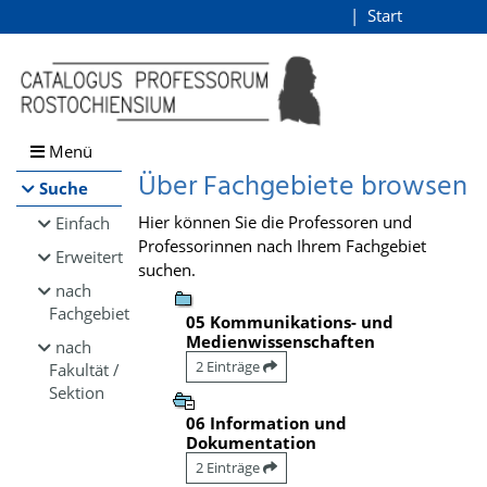
Browsen
Start
Login
direkt zum Inhalt
Menü
Über Fachgebiete browsen
Suche
Hier können Sie die Professoren und
Einfach
Professorinnen nach Ihrem Fachgebiet
Erweitert
suchen.
nach
Fachgebiet
05 Kommunikations- und
Medienwissenschaften
nach
2 Einträge
Fakultät /
Sektion
06 Information und
Dokumentation
2 Einträge