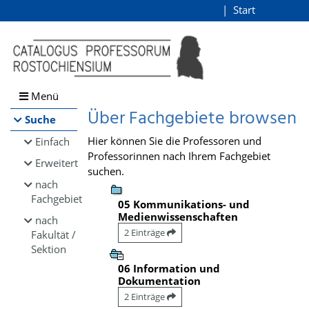
Browsen
Start
Login
direkt zum Inhalt
Menü
Über Fachgebiete browsen
Suche
Hier können Sie die Professoren und
Einfach
Professorinnen nach Ihrem Fachgebiet
Erweitert
suchen.
nach
Fachgebiet
05 Kommunikations- und
Medienwissenschaften
nach
2 Einträge
Fakultät /
Sektion
06 Information und
Dokumentation
2 Einträge