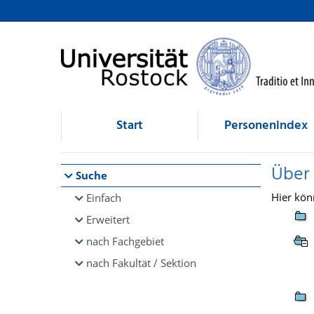
Browsen
direkt zum Inhalt
Start
Personenindex
Über
Suche
Hier kön
Einfach
Erweitert
nach Fachgebiet
nach Fakultät / Sektion