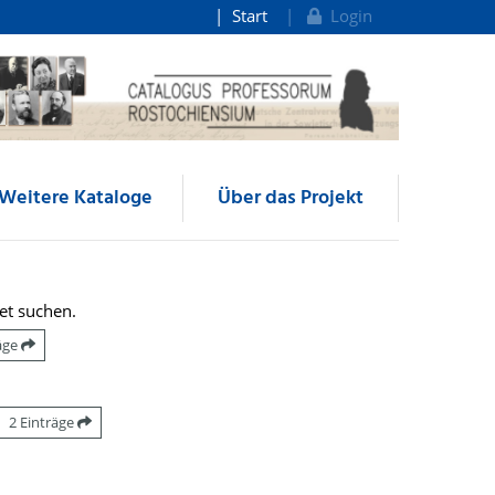
Start
Login
Weitere Kataloge
Über das Projekt
et suchen.
räge
2 Einträge