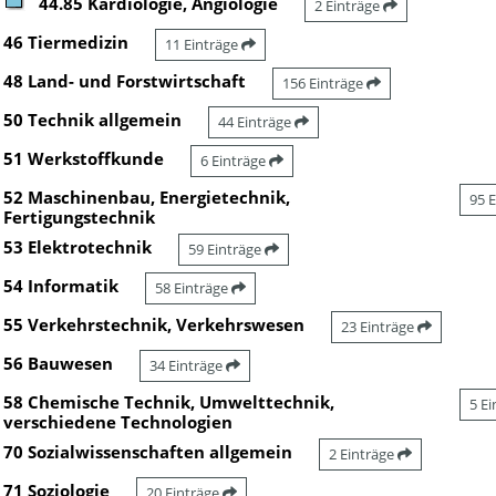
44.85 Kardiologie, Angiologie
2 Einträge
46 Tiermedizin
11 Einträge
48 Land- und Forstwirtschaft
156 Einträge
50 Technik allgemein
44 Einträge
51 Werkstoffkunde
6 Einträge
52 Maschinenbau, Energietechnik,
95 
Fertigungstechnik
53 Elektrotechnik
59 Einträge
54 Informatik
58 Einträge
55 Verkehrstechnik, Verkehrswesen
23 Einträge
56 Bauwesen
34 Einträge
58 Chemische Technik, Umwelttechnik,
5 E
verschiedene Technologien
70 Sozialwissenschaften allgemein
2 Einträge
71 Soziologie
20 Einträge