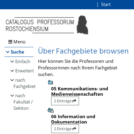
Browsen
Start
Login
direkt zum Inhalt
Menü
Über Fachgebiete browsen
Suche
Hier können Sie die Professoren und
Einfach
Professorinnen nach Ihrem Fachgebiet
Erweitert
suchen.
nach
Fachgebiet
05 Kommunikations- und
Medienwissenschaften
nach
2 Einträge
Fakultät /
Sektion
06 Information und
Dokumentation
2 Einträge