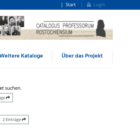
Start
Login
Weitere Kataloge
Über das Projekt
et suchen.
räge
2 Einträge