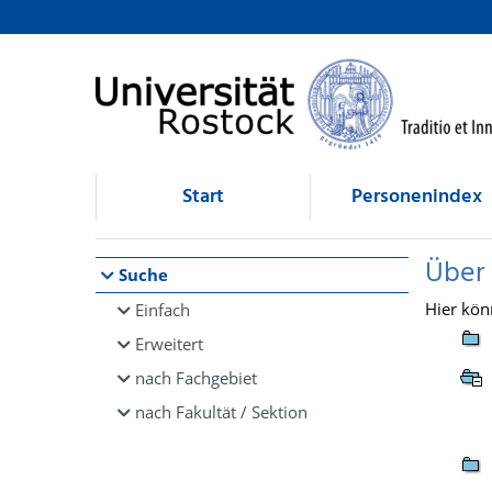
Browsen
direkt zum Inhalt
Start
Personenindex
Über
Suche
Hier kön
Einfach
Erweitert
nach Fachgebiet
nach Fakultät / Sektion