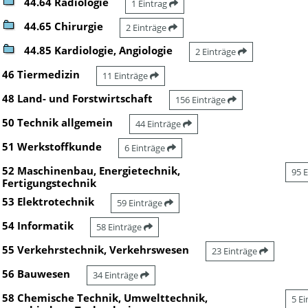
44.64 Radiologie
1 Eintrag
44.65 Chirurgie
2 Einträge
44.85 Kardiologie, Angiologie
2 Einträge
46 Tiermedizin
11 Einträge
48 Land- und Forstwirtschaft
156 Einträge
50 Technik allgemein
44 Einträge
51 Werkstoffkunde
6 Einträge
52 Maschinenbau, Energietechnik,
95 
Fertigungstechnik
53 Elektrotechnik
59 Einträge
54 Informatik
58 Einträge
55 Verkehrstechnik, Verkehrswesen
23 Einträge
56 Bauwesen
34 Einträge
58 Chemische Technik, Umwelttechnik,
5 E