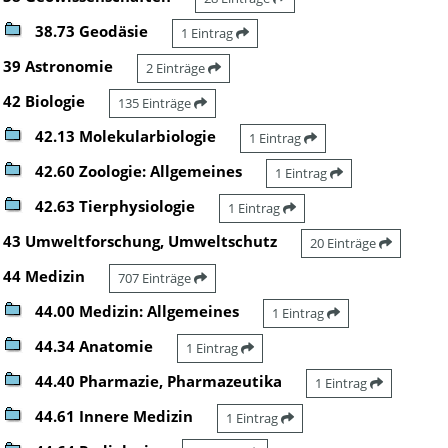
38.73 Geodäsie
1 Eintrag
39 Astronomie
2 Einträge
42 Biologie
135 Einträge
42.13 Molekularbiologie
1 Eintrag
42.60 Zoologie: Allgemeines
1 Eintrag
42.63 Tierphysiologie
1 Eintrag
43 Umweltforschung, Umweltschutz
20 Einträge
44 Medizin
707 Einträge
44.00 Medizin: Allgemeines
1 Eintrag
44.34 Anatomie
1 Eintrag
44.40 Pharmazie, Pharmazeutika
1 Eintrag
44.61 Innere Medizin
1 Eintrag