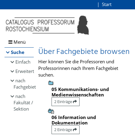
Browsen
Start
Login
direkt zum Inhalt
Menü
Über Fachgebiete browsen
Suche
Hier können Sie die Professoren und
Einfach
Professorinnen nach Ihrem Fachgebiet
Erweitert
suchen.
nach
Fachgebiet
05 Kommunikations- und
Medienwissenschaften
nach
2 Einträge
Fakultät /
Sektion
06 Information und
Dokumentation
2 Einträge