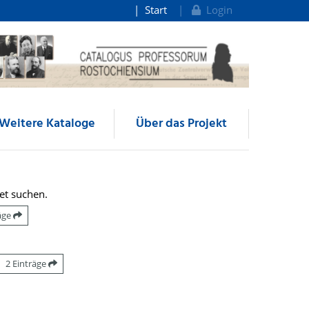
Start
Login
Weitere Kataloge
Über das Projekt
et suchen.
räge
2 Einträge