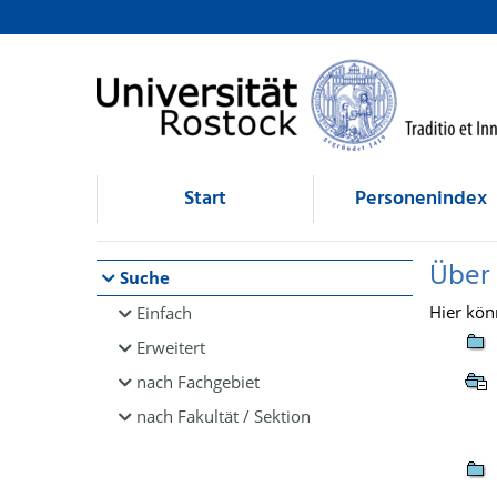
Browsen
direkt zum Inhalt
Start
Personenindex
Über
Suche
Hier kön
Einfach
Erweitert
nach Fachgebiet
nach Fakultät / Sektion