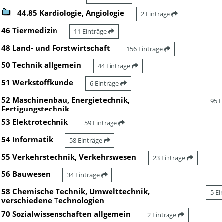
44.85 Kardiologie, Angiologie
2 Einträge
46 Tiermedizin
11 Einträge
48 Land- und Forstwirtschaft
156 Einträge
50 Technik allgemein
44 Einträge
51 Werkstoffkunde
6 Einträge
52 Maschinenbau, Energietechnik,
95 
Fertigungstechnik
53 Elektrotechnik
59 Einträge
54 Informatik
58 Einträge
55 Verkehrstechnik, Verkehrswesen
23 Einträge
56 Bauwesen
34 Einträge
58 Chemische Technik, Umwelttechnik,
5 E
verschiedene Technologien
70 Sozialwissenschaften allgemein
2 Einträge