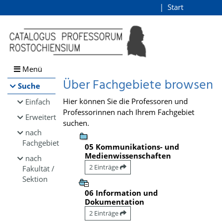
Browsen
Start
Login
direkt zum Inhalt
Menü
Über Fachgebiete browsen
Suche
Hier können Sie die Professoren und
Einfach
Professorinnen nach Ihrem Fachgebiet
Erweitert
suchen.
nach
Fachgebiet
05 Kommunikations- und
Medienwissenschaften
nach
2 Einträge
Fakultät /
Sektion
06 Information und
Dokumentation
2 Einträge