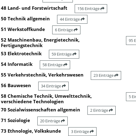
48 Land- und Forstwirtschaft
156 Einträge
50 Technik allgemein
44 Einträge
51 Werkstoffkunde
6 Einträge
52 Maschinenbau, Energietechnik,
95 
Fertigungstechnik
53 Elektrotechnik
59 Einträge
54 Informatik
58 Einträge
55 Verkehrstechnik, Verkehrswesen
23 Einträge
56 Bauwesen
34 Einträge
58 Chemische Technik, Umwelttechnik,
5 E
verschiedene Technologien
70 Sozialwissenschaften allgemein
2 Einträge
71 Soziologie
20 Einträge
73 Ethnologie, Volkskunde
3 Einträge