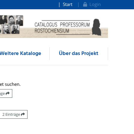
Start
Login
Weitere Kataloge
Über das Projekt
et suchen.
räge
2 Einträge