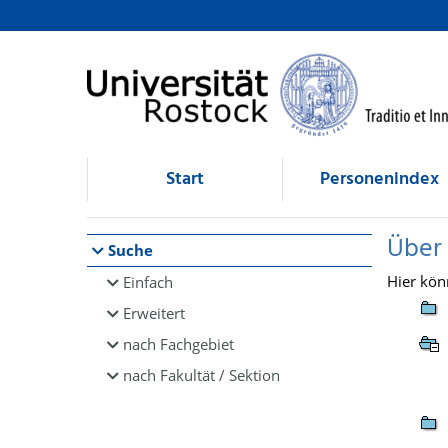
Browsen
direkt zum Inhalt
Start
Personenindex
Über
Suche
Hier kön
Einfach
Erweitert
nach Fachgebiet
nach Fakultät / Sektion