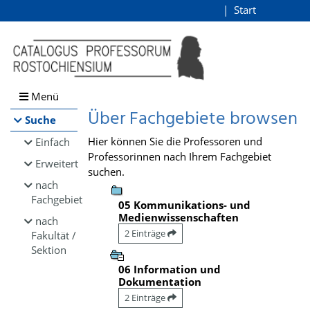
Browsen
Start
Login
direkt zum Inhalt
Menü
Über Fachgebiete browsen
Suche
Hier können Sie die Professoren und
Einfach
Professorinnen nach Ihrem Fachgebiet
Erweitert
suchen.
nach
Fachgebiet
05 Kommunikations- und
Medienwissenschaften
nach
2 Einträge
Fakultät /
Sektion
06 Information und
Dokumentation
2 Einträge