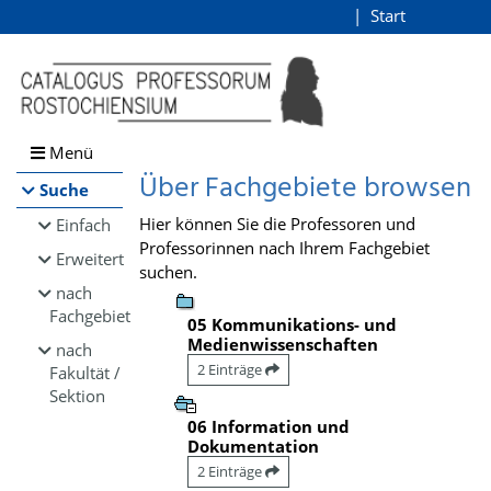
Browsen
Start
Login
direkt zum Inhalt
Menü
Über Fachgebiete browsen
Suche
Hier können Sie die Professoren und
Einfach
Professorinnen nach Ihrem Fachgebiet
Erweitert
suchen.
nach
Fachgebiet
05 Kommunikations- und
Medienwissenschaften
nach
2 Einträge
Fakultät /
Sektion
06 Information und
Dokumentation
2 Einträge