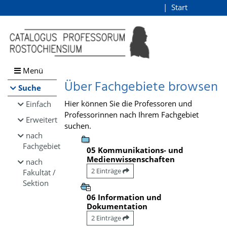
Browsen
Start
Login
direkt zum Inhalt
Menü
Über Fachgebiete browsen
Suche
Hier können Sie die Professoren und
Einfach
Professorinnen nach Ihrem Fachgebiet
Erweitert
suchen.
nach
Fachgebiet
05 Kommunikations- und
Medienwissenschaften
nach
2 Einträge
Fakultät /
Sektion
06 Information und
Dokumentation
2 Einträge