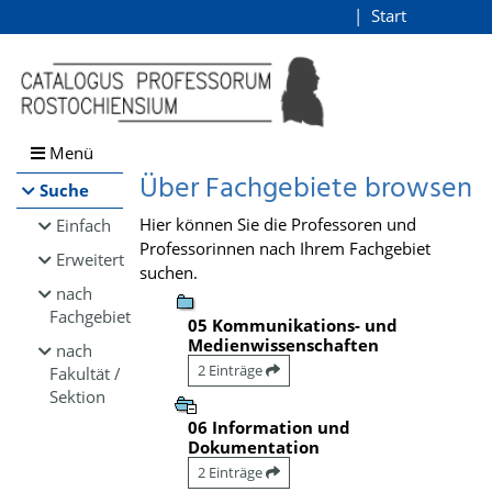
Browsen
Start
Login
direkt zum Inhalt
Menü
Über Fachgebiete browsen
Suche
Hier können Sie die Professoren und
Einfach
Professorinnen nach Ihrem Fachgebiet
Erweitert
suchen.
nach
Fachgebiet
05 Kommunikations- und
Medienwissenschaften
nach
2 Einträge
Fakultät /
Sektion
06 Information und
Dokumentation
2 Einträge