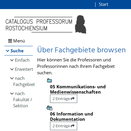
Browsen
Start
Login
direkt zum Inhalt
Menü
Über Fachgebiete browsen
Suche
Hier können Sie die Professoren und
Einfach
Professorinnen nach Ihrem Fachgebiet
Erweitert
suchen.
nach
Fachgebiet
05 Kommunikations- und
Medienwissenschaften
nach
2 Einträge
Fakultät /
Sektion
06 Information und
Dokumentation
2 Einträge