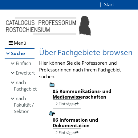
Browsen
Start
Login
direkt zum Inhalt
Menü
Über Fachgebiete browsen
Suche
Hier können Sie die Professoren und
Einfach
Professorinnen nach Ihrem Fachgebiet
Erweitert
suchen.
nach
Fachgebiet
05 Kommunikations- und
Medienwissenschaften
nach
2 Einträge
Fakultät /
Sektion
06 Information und
Dokumentation
2 Einträge