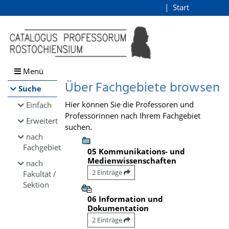
Browsen
Start
Login
direkt zum Inhalt
Menü
Über Fachgebiete browsen
Suche
Hier können Sie die Professoren und
Einfach
Professorinnen nach Ihrem Fachgebiet
Erweitert
suchen.
nach
Fachgebiet
05 Kommunikations- und
Medienwissenschaften
nach
2 Einträge
Fakultät /
Sektion
06 Information und
Dokumentation
2 Einträge