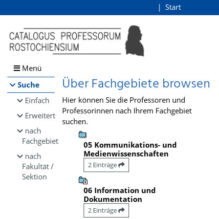
Browsen
Start
Login
direkt zum Inhalt
Menü
Über Fachgebiete browsen
Suche
Hier können Sie die Professoren und
Einfach
Professorinnen nach Ihrem Fachgebiet
Erweitert
suchen.
nach
Fachgebiet
05 Kommunikations- und
Medienwissenschaften
nach
2 Einträge
Fakultät /
Sektion
06 Information und
Dokumentation
2 Einträge