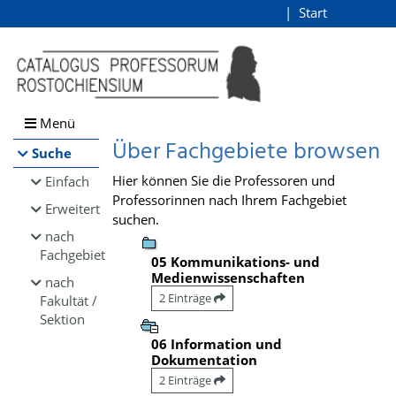
Browsen
Start
Login
direkt zum Inhalt
Menü
Über Fachgebiete browsen
Suche
Hier können Sie die Professoren und
Einfach
Professorinnen nach Ihrem Fachgebiet
Erweitert
suchen.
nach
Fachgebiet
05 Kommunikations- und
Medienwissenschaften
nach
2 Einträge
Fakultät /
Sektion
06 Information und
Dokumentation
2 Einträge