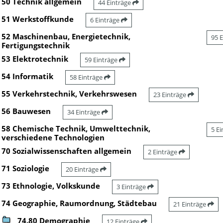
50 Technik allgemein
44 Einträge
51 Werkstoffkunde
6 Einträge
52 Maschinenbau, Energietechnik,
95 
Fertigungstechnik
53 Elektrotechnik
59 Einträge
54 Informatik
58 Einträge
55 Verkehrstechnik, Verkehrswesen
23 Einträge
56 Bauwesen
34 Einträge
58 Chemische Technik, Umwelttechnik,
5 E
verschiedene Technologien
70 Sozialwissenschaften allgemein
2 Einträge
71 Soziologie
20 Einträge
73 Ethnologie, Volkskunde
3 Einträge
74 Geographie, Raumordnung, Städtebau
21 Einträge
74.80 Demographie
12 Einträge