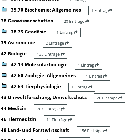
35.70 Biochemie: Allgemeines
1 Eintrag
38 Geowissenschaften
28 Einträge
38.73 Geodäsie
1 Eintrag
39 Astronomie
2 Einträge
42 Biologie
135 Einträge
42.13 Molekularbiologie
1 Eintrag
42.60 Zoologie: Allgemeines
1 Eintrag
42.63 Tierphysiologie
1 Eintrag
43 Umweltforschung, Umweltschutz
20 Einträge
44 Medizin
707 Einträge
46 Tiermedizin
11 Einträge
48 Land- und Forstwirtschaft
156 Einträge