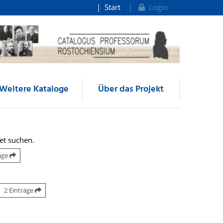
Start
Login
Weitere Kataloge
Über das Projekt
et suchen.
räge
2 Einträge