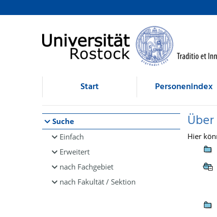
Browsen
direkt zum Inhalt
Start
Personenindex
Über
Suche
Hier kön
Einfach
Erweitert
nach Fachgebiet
nach Fakultät / Sektion