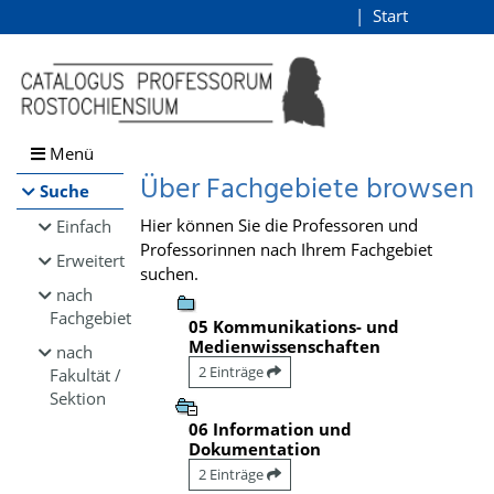
Browsen
Start
Login
direkt zum Inhalt
Menü
Über Fachgebiete browsen
Suche
Hier können Sie die Professoren und
Einfach
Professorinnen nach Ihrem Fachgebiet
Erweitert
suchen.
nach
Fachgebiet
05 Kommunikations- und
Medienwissenschaften
nach
2 Einträge
Fakultät /
Sektion
06 Information und
Dokumentation
2 Einträge