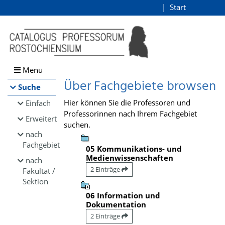
Browsen
Start
Login
direkt zum Inhalt
Menü
Über Fachgebiete browsen
Suche
Hier können Sie die Professoren und
Einfach
Professorinnen nach Ihrem Fachgebiet
Erweitert
suchen.
nach
Fachgebiet
05 Kommunikations- und
Medienwissenschaften
nach
2 Einträge
Fakultät /
Sektion
06 Information und
Dokumentation
2 Einträge