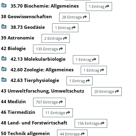
35.70 Biochemie: Allgemeines
1 Eintrag
38 Geowissenschaften
28 Einträge
38.73 Geodäsie
1 Eintrag
39 Astronomie
2 Einträge
42 Biologie
135 Einträge
42.13 Molekularbiologie
1 Eintrag
42.60 Zoologie: Allgemeines
1 Eintrag
42.63 Tierphysiologie
1 Eintrag
43 Umweltforschung, Umweltschutz
20 Einträge
44 Medizin
707 Einträge
46 Tiermedizin
11 Einträge
48 Land- und Forstwirtschaft
156 Einträge
50 Technik allgemein
44 Einträge