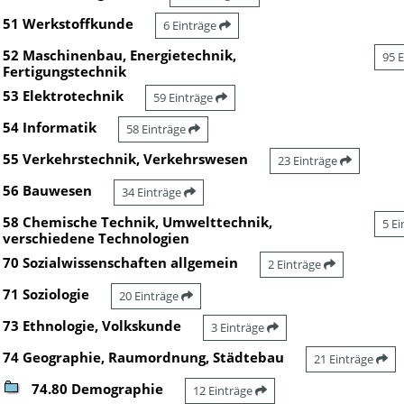
51 Werkstoffkunde
6 Einträge
52 Maschinenbau, Energietechnik,
95 
Fertigungstechnik
53 Elektrotechnik
59 Einträge
54 Informatik
58 Einträge
55 Verkehrstechnik, Verkehrswesen
23 Einträge
56 Bauwesen
34 Einträge
58 Chemische Technik, Umwelttechnik,
5 E
verschiedene Technologien
70 Sozialwissenschaften allgemein
2 Einträge
71 Soziologie
20 Einträge
73 Ethnologie, Volkskunde
3 Einträge
74 Geographie, Raumordnung, Städtebau
21 Einträge
74.80 Demographie
12 Einträge