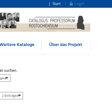
Start
Login
Weitere Kataloge
Über das Projekt
et suchen.
räge
2 Einträge