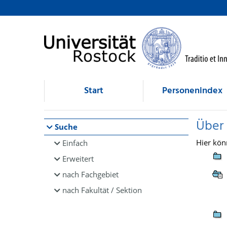
Browsen
direkt zum Inhalt
Start
Personenindex
Über
Suche
Hier kön
Einfach
Erweitert
nach Fachgebiet
nach Fakultät / Sektion