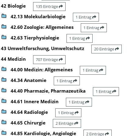
42 Biologie
135 Einträge
42.13 Molekularbiologie
1 Eintrag
42.60 Zoologie: Allgemeines
1 Eintrag
42.63 Tierphysiologie
1 Eintrag
43 Umweltforschung, Umweltschutz
20 Einträge
44 Medizin
707 Einträge
44.00 Medizin: Allgemeines
1 Eintrag
44.34 Anatomie
1 Eintrag
44.40 Pharmazie, Pharmazeutika
1 Eintrag
44.61 Innere Medizin
1 Eintrag
44.64 Radiologie
1 Eintrag
44.65 Chirurgie
2 Einträge
44.85 Kardiologie, Angiologie
2 Einträge