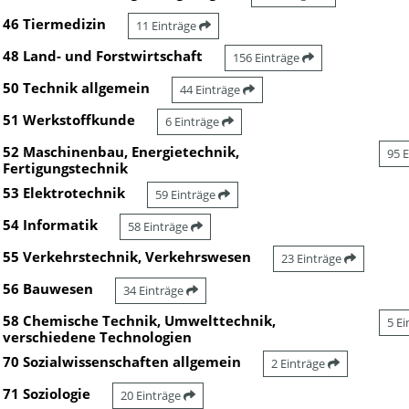
46 Tiermedizin
11 Einträge
48 Land- und Forstwirtschaft
156 Einträge
50 Technik allgemein
44 Einträge
51 Werkstoffkunde
6 Einträge
52 Maschinenbau, Energietechnik,
95 
Fertigungstechnik
53 Elektrotechnik
59 Einträge
54 Informatik
58 Einträge
55 Verkehrstechnik, Verkehrswesen
23 Einträge
56 Bauwesen
34 Einträge
58 Chemische Technik, Umwelttechnik,
5 E
verschiedene Technologien
70 Sozialwissenschaften allgemein
2 Einträge
71 Soziologie
20 Einträge