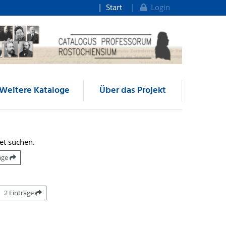
Start
Login
Weitere Kataloge
Über das Projekt
et suchen.
räge
2 Einträge