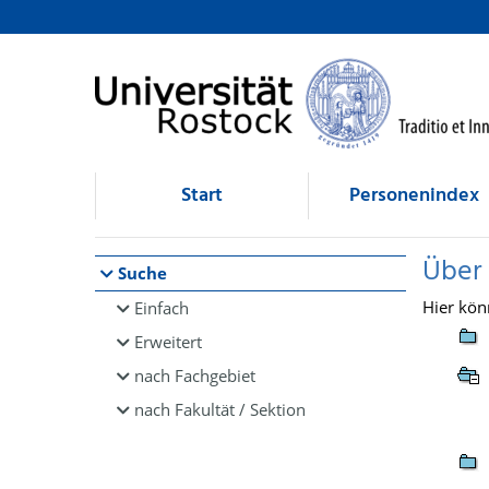
Browsen
direkt zum Inhalt
Start
Personenindex
Über
Suche
Hier kön
Einfach
Erweitert
nach Fachgebiet
nach Fakultät / Sektion