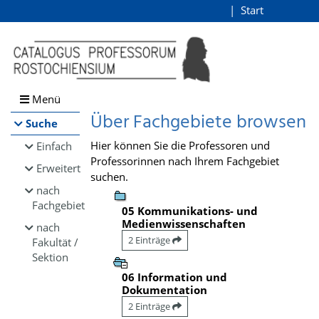
Browsen
Start
Login
direkt zum Inhalt
Menü
Über Fachgebiete browsen
Suche
Hier können Sie die Professoren und
Einfach
Professorinnen nach Ihrem Fachgebiet
Erweitert
suchen.
nach
Fachgebiet
05 Kommunikations- und
Medienwissenschaften
nach
2 Einträge
Fakultät /
Sektion
06 Information und
Dokumentation
2 Einträge