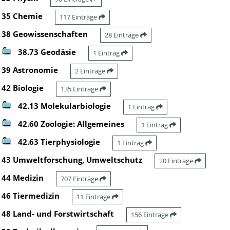
35 Chemie
117 Einträge
38 Geowissenschaften
28 Einträge
38.73 Geodäsie
1 Eintrag
39 Astronomie
2 Einträge
42 Biologie
135 Einträge
42.13 Molekularbiologie
1 Eintrag
42.60 Zoologie: Allgemeines
1 Eintrag
42.63 Tierphysiologie
1 Eintrag
43 Umweltforschung, Umweltschutz
20 Einträge
44 Medizin
707 Einträge
46 Tiermedizin
11 Einträge
48 Land- und Forstwirtschaft
156 Einträge