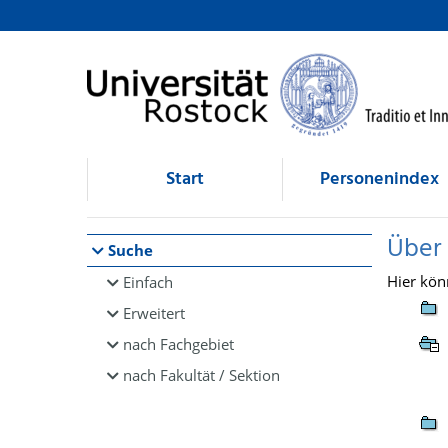
Browsen
direkt zum Inhalt
Start
Personenindex
Über
Suche
Hier kön
Einfach
Erweitert
nach Fachgebiet
nach Fakultät / Sektion