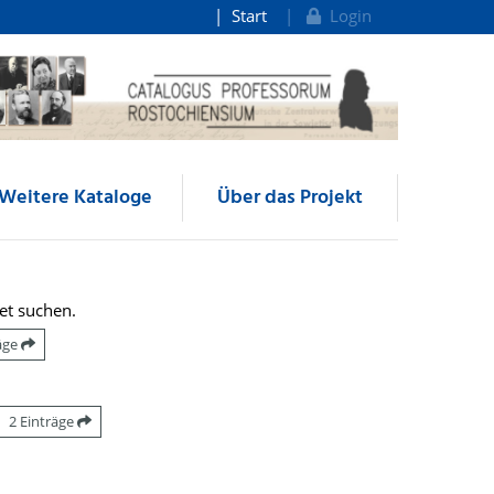
Start
Login
Weitere Kataloge
Über das Projekt
et suchen.
räge
2 Einträge