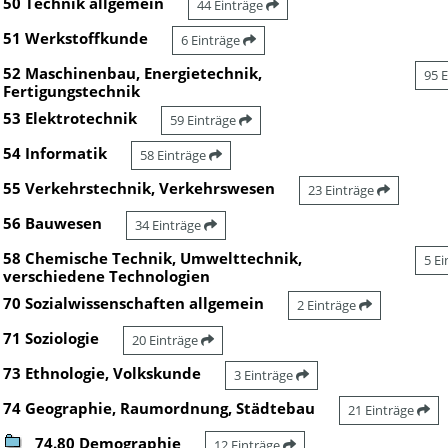
50 Technik allgemein
44 Einträge
51 Werkstoffkunde
6 Einträge
52 Maschinenbau, Energietechnik,
95 
Fertigungstechnik
53 Elektrotechnik
59 Einträge
54 Informatik
58 Einträge
55 Verkehrstechnik, Verkehrswesen
23 Einträge
56 Bauwesen
34 Einträge
58 Chemische Technik, Umwelttechnik,
5 E
verschiedene Technologien
70 Sozialwissenschaften allgemein
2 Einträge
71 Soziologie
20 Einträge
73 Ethnologie, Volkskunde
3 Einträge
74 Geographie, Raumordnung, Städtebau
21 Einträge
74.80 Demographie
12 Einträge