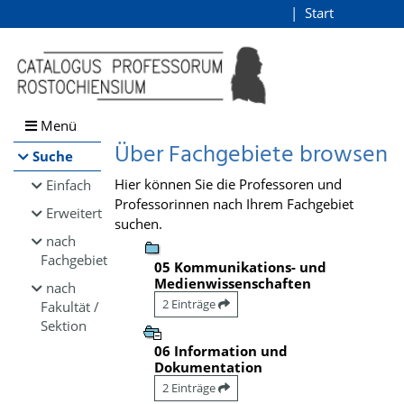
Browsen
Start
Login
direkt zum Inhalt
Menü
Über Fachgebiete browsen
Suche
Hier können Sie die Professoren und
Einfach
Professorinnen nach Ihrem Fachgebiet
Erweitert
suchen.
nach
Fachgebiet
05 Kommunikations- und
Medienwissenschaften
nach
2 Einträge
Fakultät /
Sektion
06 Information und
Dokumentation
2 Einträge