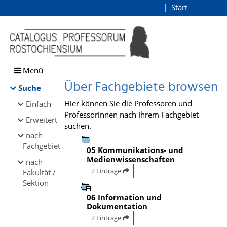
Browsen
Start
Login
direkt zum Inhalt
Menü
Über Fachgebiete browsen
Suche
Hier können Sie die Professoren und
Einfach
Professorinnen nach Ihrem Fachgebiet
Erweitert
suchen.
nach
Fachgebiet
05 Kommunikations- und
Medienwissenschaften
nach
2 Einträge
Fakultät /
Sektion
06 Information und
Dokumentation
2 Einträge