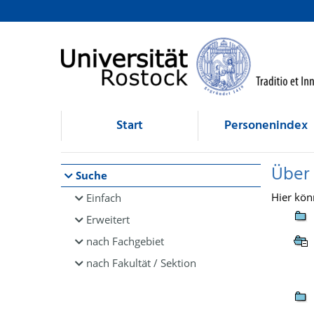
Browsen
direkt zum Inhalt
Start
Personenindex
Über
Suche
Hier kön
Einfach
Erweitert
nach Fachgebiet
nach Fakultät / Sektion