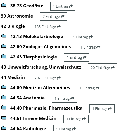
38.73 Geodäsie
1 Eintrag
39 Astronomie
2 Einträge
42 Biologie
135 Einträge
42.13 Molekularbiologie
1 Eintrag
42.60 Zoologie: Allgemeines
1 Eintrag
42.63 Tierphysiologie
1 Eintrag
43 Umweltforschung, Umweltschutz
20 Einträge
44 Medizin
707 Einträge
44.00 Medizin: Allgemeines
1 Eintrag
44.34 Anatomie
1 Eintrag
44.40 Pharmazie, Pharmazeutika
1 Eintrag
44.61 Innere Medizin
1 Eintrag
44.64 Radiologie
1 Eintrag