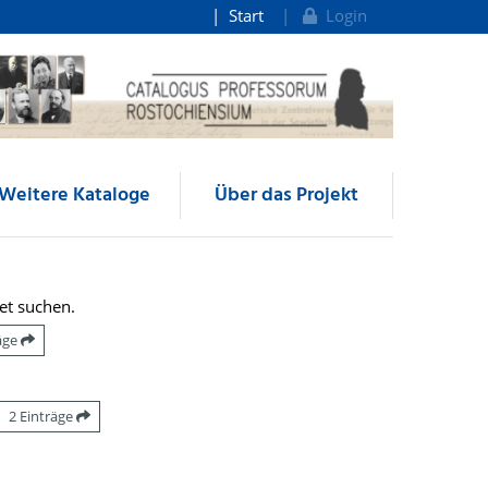
Start
Login
Weitere Kataloge
Über das Projekt
et suchen.
räge
2 Einträge