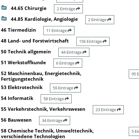
44.65 Chirurgie
2 Einträge
44.85 Kardiologie, Angiologie
2 Einträge
46 Tiermedizin
11 Einträge
48 Land- und Forstwirtschaft
156 Einträge
50 Technik allgemein
44 Einträge
51 Werkstoffkunde
6 Einträge
52 Maschinenbau, Energietechnik,
95 
Fertigungstechnik
53 Elektrotechnik
59 Einträge
54 Informatik
58 Einträge
55 Verkehrstechnik, Verkehrswesen
23 Einträge
56 Bauwesen
34 Einträge
58 Chemische Technik, Umwelttechnik,
5 E
verschiedene Technologien