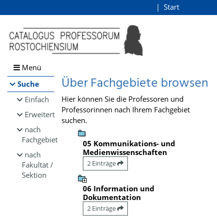
Browsen
Start
Login
direkt zum Inhalt
Menü
Über Fachgebiete browsen
Suche
Hier können Sie die Professoren und
Einfach
Professorinnen nach Ihrem Fachgebiet
Erweitert
suchen.
nach
Fachgebiet
05 Kommunikations- und
Medienwissenschaften
nach
2 Einträge
Fakultät /
Sektion
06 Information und
Dokumentation
2 Einträge