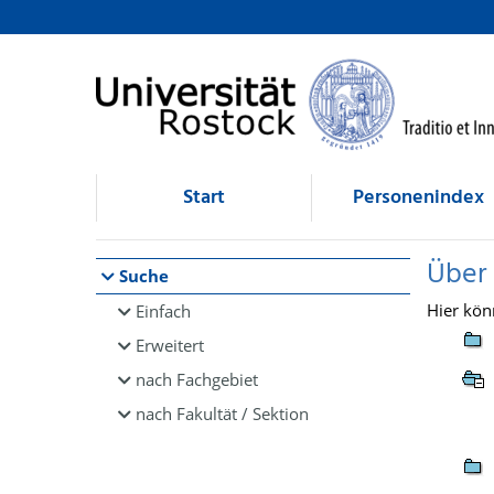
Browsen
direkt zum Inhalt
Start
Personenindex
Über
Suche
Hier kön
Einfach
Erweitert
nach Fachgebiet
nach Fakultät / Sektion