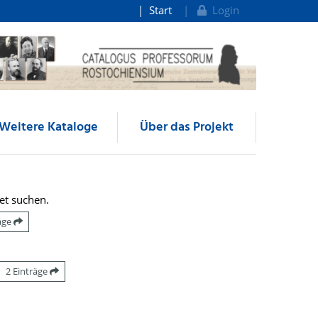
Start
Login
Weitere Kataloge
Über das Projekt
et suchen.
räge
2 Einträge