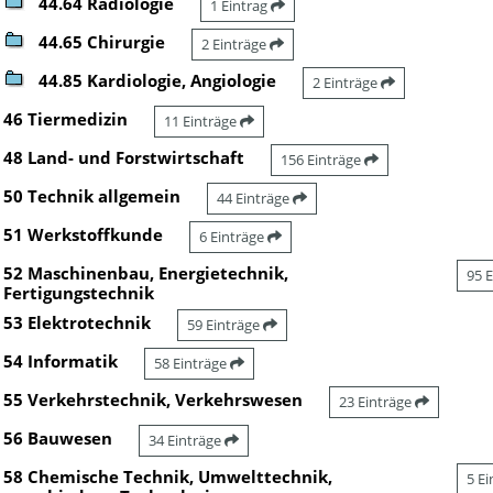
44.64 Radiologie
1 Eintrag
44.65 Chirurgie
2 Einträge
44.85 Kardiologie, Angiologie
2 Einträge
46 Tiermedizin
11 Einträge
48 Land- und Forstwirtschaft
156 Einträge
50 Technik allgemein
44 Einträge
51 Werkstoffkunde
6 Einträge
52 Maschinenbau, Energietechnik,
95 
Fertigungstechnik
53 Elektrotechnik
59 Einträge
54 Informatik
58 Einträge
55 Verkehrstechnik, Verkehrswesen
23 Einträge
56 Bauwesen
34 Einträge
58 Chemische Technik, Umwelttechnik,
5 E