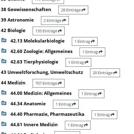
38 Geowissenschaften
28 Einträge
39 Astronomie
2 Einträge
42 Biologie
135 Einträge
42.13 Molekularbiologie
1 Eintrag
42.60 Zoologie: Allgemeines
1 Eintrag
42.63 Tierphysiologie
1 Eintrag
43 Umweltforschung, Umweltschutz
20 Einträge
44 Medizin
707 Einträge
44.00 Medizin: Allgemeines
1 Eintrag
44.34 Anatomie
1 Eintrag
44.40 Pharmazie, Pharmazeutika
1 Eintrag
44.61 Innere Medizin
1 Eintrag