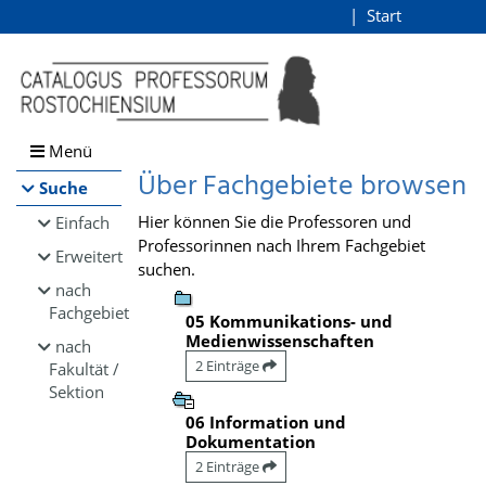
Browsen
Start
Login
direkt zum Inhalt
Menü
Über Fachgebiete browsen
Suche
Hier können Sie die Professoren und
Einfach
Professorinnen nach Ihrem Fachgebiet
Erweitert
suchen.
nach
Fachgebiet
05 Kommunikations- und
Medienwissenschaften
nach
2 Einträge
Fakultät /
Sektion
06 Information und
Dokumentation
2 Einträge