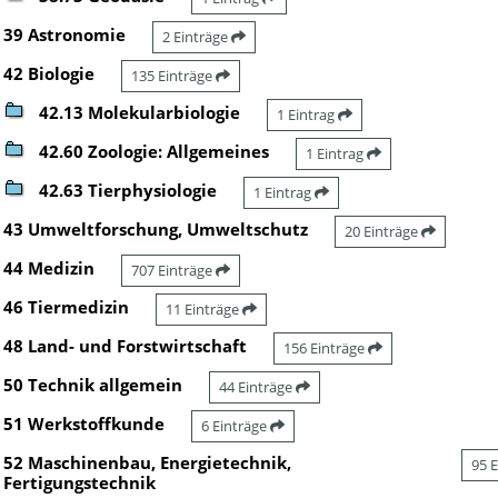
39 Astronomie
2 Einträge
42 Biologie
135 Einträge
42.13 Molekularbiologie
1 Eintrag
42.60 Zoologie: Allgemeines
1 Eintrag
42.63 Tierphysiologie
1 Eintrag
43 Umweltforschung, Umweltschutz
20 Einträge
44 Medizin
707 Einträge
46 Tiermedizin
11 Einträge
48 Land- und Forstwirtschaft
156 Einträge
50 Technik allgemein
44 Einträge
51 Werkstoffkunde
6 Einträge
52 Maschinenbau, Energietechnik,
95 
Fertigungstechnik