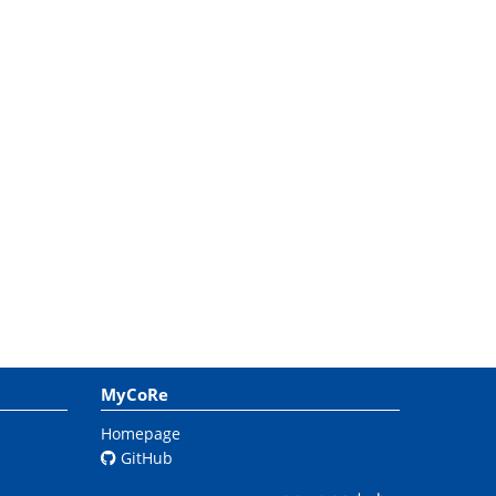
MyCoRe
Homepage
GitHub