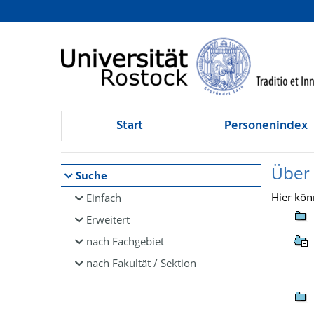
Browsen
direkt zum Inhalt
Start
Personenindex
Über
Suche
Hier kön
Einfach
Erweitert
nach Fachgebiet
nach Fakultät / Sektion