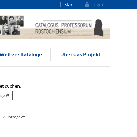
Start
Login
Weitere Kataloge
Über das Projekt
et suchen.
räge
2 Einträge