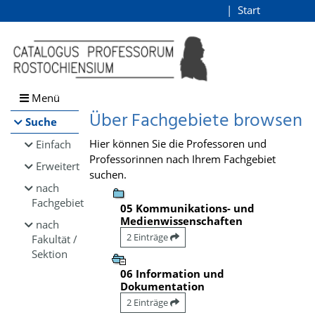
Browsen
Start
Login
direkt zum Inhalt
Menü
Über Fachgebiete browsen
Suche
Hier können Sie die Professoren und
Einfach
Professorinnen nach Ihrem Fachgebiet
Erweitert
suchen.
nach
Fachgebiet
05 Kommunikations- und
Medienwissenschaften
nach
2 Einträge
Fakultät /
Sektion
06 Information und
Dokumentation
2 Einträge