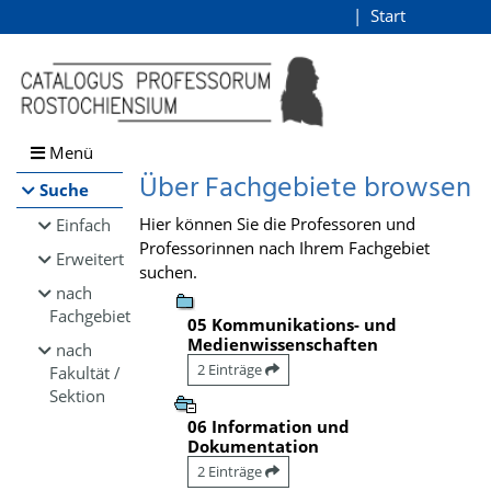
Browsen
Start
Login
direkt zum Inhalt
Menü
Über Fachgebiete browsen
Suche
Hier können Sie die Professoren und
Einfach
Professorinnen nach Ihrem Fachgebiet
Erweitert
suchen.
nach
Fachgebiet
05 Kommunikations- und
Medienwissenschaften
nach
2 Einträge
Fakultät /
Sektion
06 Information und
Dokumentation
2 Einträge