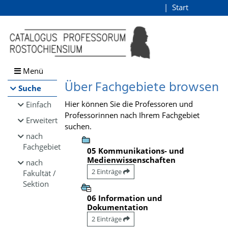
Browsen
Start
Login
direkt zum Inhalt
Menü
Über Fachgebiete browsen
Suche
Hier können Sie die Professoren und
Einfach
Professorinnen nach Ihrem Fachgebiet
Erweitert
suchen.
nach
Fachgebiet
05 Kommunikations- und
Medienwissenschaften
nach
2 Einträge
Fakultät /
Sektion
06 Information und
Dokumentation
2 Einträge