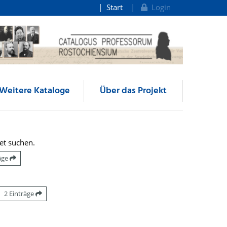
Start
Login
Weitere Kataloge
Über das Projekt
et suchen.
räge
2 Einträge