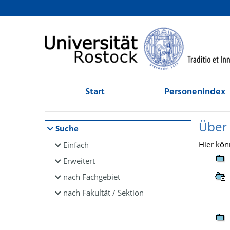
Browsen
direkt zum Inhalt
Start
Personenindex
Über
Suche
Hier kön
Einfach
Erweitert
nach Fachgebiet
nach Fakultät / Sektion