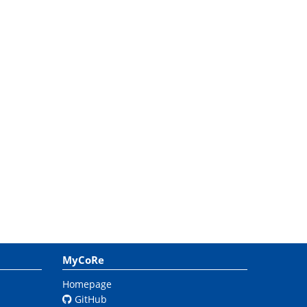
MyCoRe
Homepage
GitHub