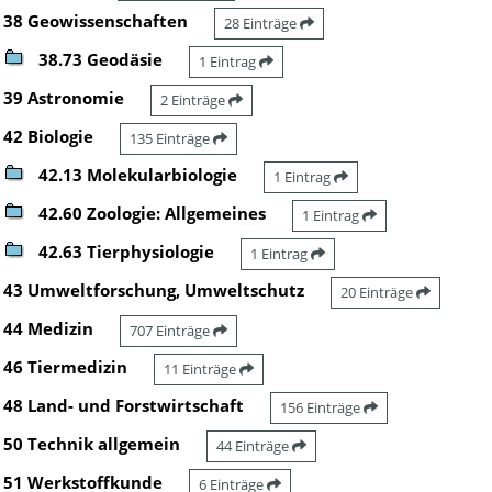
38 Geowissenschaften
28 Einträge
38.73 Geodäsie
1 Eintrag
39 Astronomie
2 Einträge
42 Biologie
135 Einträge
42.13 Molekularbiologie
1 Eintrag
42.60 Zoologie: Allgemeines
1 Eintrag
42.63 Tierphysiologie
1 Eintrag
43 Umweltforschung, Umweltschutz
20 Einträge
44 Medizin
707 Einträge
46 Tiermedizin
11 Einträge
48 Land- und Forstwirtschaft
156 Einträge
50 Technik allgemein
44 Einträge
51 Werkstoffkunde
6 Einträge