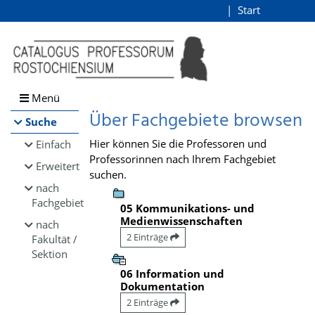
Browsen
Start
Login
direkt zum Inhalt
Menü
Über Fachgebiete browsen
Suche
Hier können Sie die Professoren und
Einfach
Professorinnen nach Ihrem Fachgebiet
Erweitert
suchen.
nach
Fachgebiet
05 Kommunikations- und
Medienwissenschaften
nach
2 Einträge
Fakultät /
Sektion
06 Information und
Dokumentation
2 Einträge