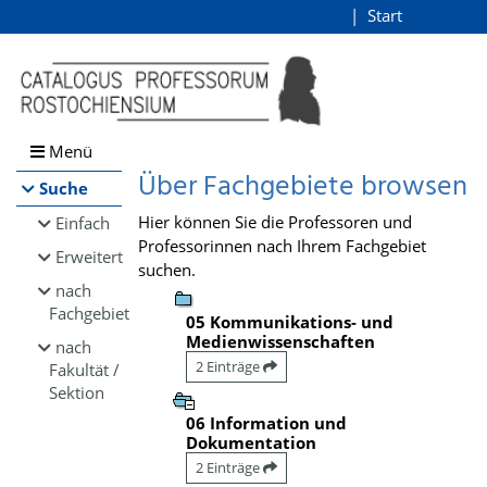
Browsen
Start
Login
direkt zum Inhalt
Menü
Über Fachgebiete browsen
Suche
Hier können Sie die Professoren und
Einfach
Professorinnen nach Ihrem Fachgebiet
Erweitert
suchen.
nach
Fachgebiet
05 Kommunikations- und
Medienwissenschaften
nach
2 Einträge
Fakultät /
Sektion
06 Information und
Dokumentation
2 Einträge